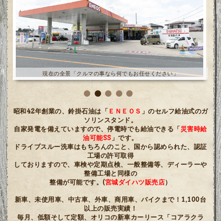
ガソスタで「車」が買えます！・1,100台以上の販売実績！（2025年
度迄）
昭和42年創業の、鈴掛石油は「
ＥＮＥＯＳ
」のセルフ給油式のガ
ソリンスタンド。
自家発電を備えていますので、停電時でも給油できる「
災害時給
油可能SS
」です。
ドライブスルー洗車はもちろんのこと、国から認められた、認証
工場の許可取得
しておりますので、車検や定期点検、一般整備等、ディーラーや
整備工場と同様の
整備が可能です。(
宮城ダイハツ販売店
）
新車、未使用車、中古車、外車、商用車、バイクまで！1,100台