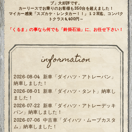
以上の販売実績！
毎月、低額そして定額、オリコの新車カーリース「コアラクラ
ブ」大好評です。
カーリースでお乗りのお客様も350台を超えました！
マイカー感覚「スズカケ・レンタカー！！」１２H迄、コンパク
トクラス4,400円～
「くるま」の事なら何でも「鈴掛石油」に、お任せ下さい！
information
2026-08-04
新車「ダイハツ・アトレーバン」
納車しました！
2026-08-01
新車「ダイハツ・タント」納車し
ました！
2026-07-22
新車「ダイハツ・アトレーデッキ
バン」納車しました！
2026-07-06
中古車「ダイハツ・ムーブカスタ