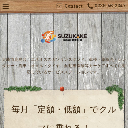
0229-56-2347
Contact
大崎市鹿島台、エネオスのガソリンスタンド。車検・車販売・レン
タカー・洗車・オイル・タイヤ・自動車保険等カーケアすべてに対
応しているサービスステーションです。
毎月「定額・低額」でクル