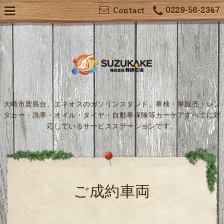
0229-56-2347
Contact
大崎市鹿島台、エネオスのガソリンスタンド。車検・車販売・レン
タカー・洗車・オイル・タイヤ・自動車保険等カーケアすべてに対
応しているサービスステーションです。
ご成約車両