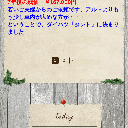
7年後の残価 ￥167,000円
若いご夫婦からのご依頼です。アルトよりも
う少し車内が広めな方が・・・
ということで、
ダイハツ「タント」に決まり
ました。
1
2
»
today