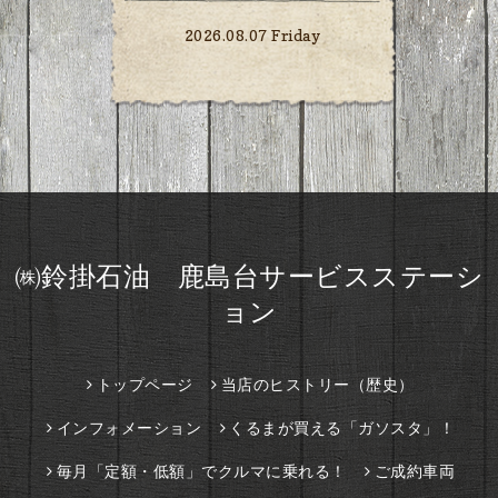
2026.08.07 Friday
㈱鈴掛石油 鹿島台サービスステーシ
ョン
トップページ
当店のヒストリー（歴史）
インフォメーション
くるまが買える「ガソスタ」！
毎月「定額・低額」でクルマに乗れる！
ご成約車両