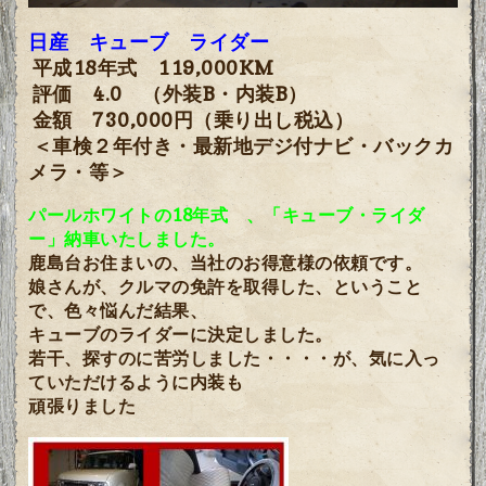
日産 キューブ ライダー
平成18年式 119,000KM
評価 4.0
（外装B・内装B）
金額 730,000円（乗り出し税込）
＜車検２年付き・最新地デジ付ナビ・バックカ
メラ・等＞
パールホワイトの18年式 、
「キューブ・ライダ
ー
」納車いたしました。
鹿島台お住まいの、当社のお得意様の依頼です。
娘さんが、クルマの免許を取得した、ということ
で、色々悩んだ結果、
キューブのライダーに決定しました。
若干、探すのに苦労しました・・・・が、気に入っ
ていただけるように内装も
頑張りました