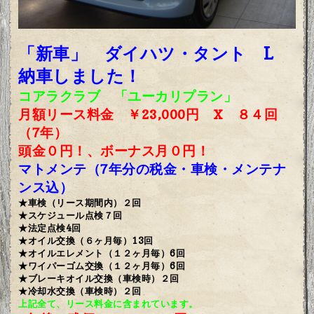
「新車」 ダイハツ・タント L
納車しました！
コアラクラブ 「ユーカリプラン」
月額リース料金 ￥23,000円 X ８４回
（7年）
頭金０円！、ボーナス月０円！
マトメンテ（7年分の税金・車検・メンテナ
ンス込）
★車検（リース期間内）２回
★スケジュール点検７回
★法定点検4回
★オイル交換（６ヶ月毎）13回
★オイルエレメント（１２ヶ月毎）6回
★ワイパーゴム交換（１２ヶ月毎）6回
★ブレーキオイル交換（車検時）２回
★冷却水交換（車検時）２回
上記全て、リース料金に含まれています。