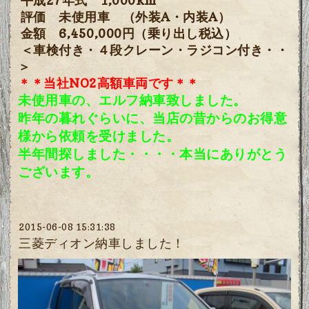
平成27年式 1,000km
評価 未使用車
（外装A・内装A）
金額 6,450,000円（乗り出し税込）
＜車検付き・４段クレーン・ラジコン付き・・
＞
＊＊当社NO2高額車両です＊＊
未使用車の、エルフ納車致しました。
昨年の暮れぐらいに、当店の昔からのお得意
様から依頼を受けました
。
半年間探しました・・・・本当にありがとう
ございます。
2015-06-08 15:31:38
三菱ディオン納車しました！