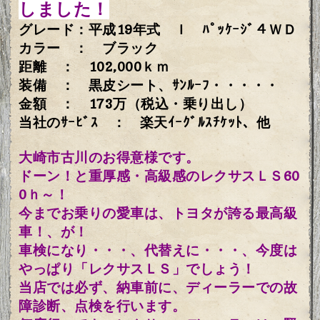
しました！
グレード：平成19年式 Ｉ ﾊﾟｯｹｰｼﾞ４ＷＤ
カラー ： ブラック
距離 ： 102,000ｋｍ
装備 ： 黒皮シート、ｻﾝﾙｰﾌ・・・・・
金額 ： 173万（税込・乗り出し）
当社のｻｰﾋﾞｽ ： 楽天ｲｰｸﾞﾙｽﾁｹｯﾄ、他
大崎市古川のお得意様です。
ドーン！と重厚感・高級感のレクサスＬＳ60
0ｈ～！
今までお乗りの愛車は、トヨタが誇る最高級
車！、が！
車検になり・・・、代替えに・・・、今度は
やっぱり「レクサスＬＳ」でしょう！
当店では必ず、納車前に、ディーラーでの故
障診断、点検を行います。