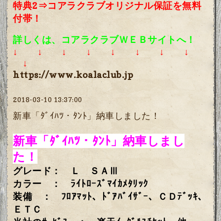
特典2⇒コアラクラブオリジナル保証を無料
付帯！
詳しくは、コアラクラブＷＥＢサイトへ！
↓ ↓ ↓ ↓ ↓ ↓ ↓ ↓
↓
https://www.koalaclub.jp
2018-03-10 13:37:00
新車「ﾀﾞｲﾊﾂ・ﾀﾝﾄ」納車しました！
新車「ﾀﾞｲﾊﾂ・ﾀﾝﾄ」納車しまし
た！
グレード： Ｌ ＳＡⅢ
カラー ： ﾗｲﾄﾛｰｽﾞﾏｲｶﾒﾀﾘｯｸ
装備 ： ﾌﾛｱﾏｯﾄ、ﾄﾞｱﾊﾞｲｻﾞｰ、ＣＤﾃﾞｯｷ、
ＥＴＣ