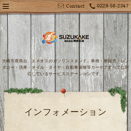
0229-56-2347
Contact
大崎市鹿島台、エネオスのガソリンスタンド。車検・車販売・レン
タカー・洗車・オイル・タイヤ・自動車保険等カーケアすべてに対
応しているサービスステーションです。
インフォメーション