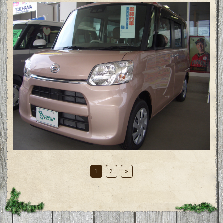
1
2
»