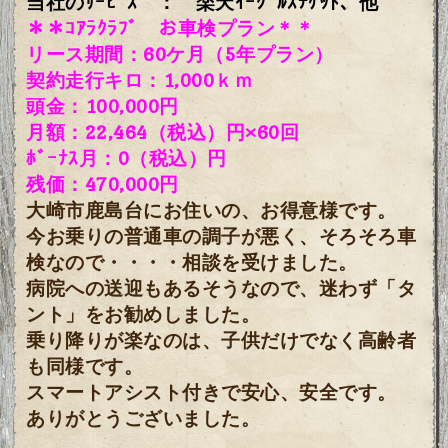
当社のｻｰﾋﾞｽ ： 楽天ｲｰｸﾞﾙｽﾁｹｯﾄ、他
＊＊ｺｱﾗｸﾗﾌﾞ お車検プラン＊＊
リース期間：60ケ月（5年プラン）
契約走行キロ：1,000ｋｍ
頭金：100,000円
月額：22,464（税込）円×60回
ﾎﾞｰﾅｽ月：0（税込）円
残価：470,000円
大崎市鹿島台にお住いの、お得意様です。
今お乗りの普通車の調子が悪く、そろそろ車
検なので・・・・相談を受けました。
病院への送迎もあるそうなので、迷わず「タ
ント」をお勧めしました。
乗り降りが楽なのは、子供だけでなく高齢者
も同様です。
スマートアシスト付きで安心、安全です。
ありがとうございました。