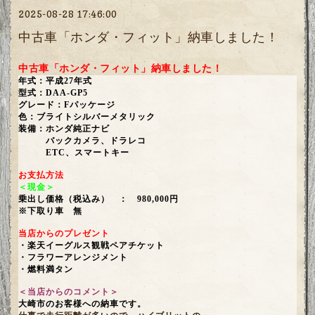
2025-08-28 17:46:00
中古車「ホンダ・フィット」納車しました！
中古車「ホンダ・フィット」納車しました！
年式：平成27年式
型式：DAA-GP5
グレード：Fパッケージ
色：ブライトシルバーメタリック
装備：ホンダ純正ナビ
バックカメラ、ドラレコ
ETC、スマートキー
お支払方法
＜現金＞
乗出し価格（税込み） ： 980,000円
※下取り車 無
当店からのプレゼント
・楽天イーグルス観戦ペアチケット
・フラワーアレンジメント
・燃料満タン
＜当店からのコメント＞
大崎市のお客様への納車です。