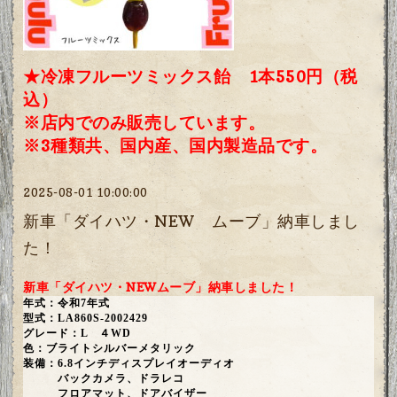
★冷凍フルーツミックス飴 1本550円（税
込）
※店内でのみ販売しています。
※3種類共、国内産、国内製造品です。
2025-08-01 10:00:00
新車「ダイハツ・NEW ムーブ」納車しまし
た！
新車「ダイハツ・NEWムーブ」納車しました！
年式：令和7年式
型式：LA860S-2002429
グレード：L ４WD
色：ブライトシルバーメタリック
装備：6.8インチディスプレイオーディオ
バックカメラ、ドラレコ
フロアマット、ドアバイザー