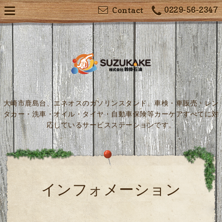
0229-56-2347
Contact
大崎市鹿島台、エネオスのガソリンスタンド。車検・車販売・レン
タカー・洗車・オイル・タイヤ・自動車保険等カーケアすべてに対
応しているサービスステーションです。
インフォメーション