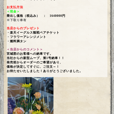
お支払方法
＜現金＞
乗出し価格（税込み） ： 1640000円
※下取り車有
当店からのプレゼント
・楽天イーグルス観戦ペアチケット
・フラワーアレンジメント
・燃料満タン
＜当店からのコメント＞
宮城郡のお客様への納車です。
当社からの新型ムーブ、第1号納車！！
発売前からオーダーのご希望があり、
価格が決定してすぐに、ご注文～！
お待たせいたしました！ありがとうございました。