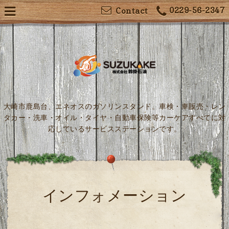
0229-56-2347
Contact
大崎市鹿島台、エネオスのガソリンスタンド。車検・車販売・レン
タカー・洗車・オイル・タイヤ・自動車保険等カーケアすべてに対
応しているサービスステーションです。
インフォメーション