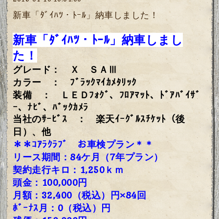
新車「ﾀﾞｲﾊﾂ・ﾄｰﾙ」納車しました！
新車「ﾀﾞｲﾊﾂ・ﾄｰﾙ」納車しまし
た！
グレード： Ｘ ＳＡⅢ
カラー ： ﾌﾞﾗｯｸﾏｲｶﾒﾀﾘｯｸ
装備 ： ＬＥＤﾌｫｸﾞ、
ﾌﾛｱﾏｯﾄ、ﾄﾞｱﾊﾞｲｻﾞ
ｰ、ﾅﾋﾞ、ﾊﾞｯｸｶﾒﾗ
当社のｻｰﾋﾞｽ ： 楽天ｲｰｸﾞﾙｽﾁｹｯﾄ（後
日）、他
＊＊ｺｱﾗｸﾗﾌﾞ お車検プラン＊＊
リース期間：84ケ月（7年プラン）
契約走行キロ：1,250
ｋｍ
頭金：100,000円
月額：32,400（税込）円×84回
ﾎﾞｰﾅｽ月：0（税込）円