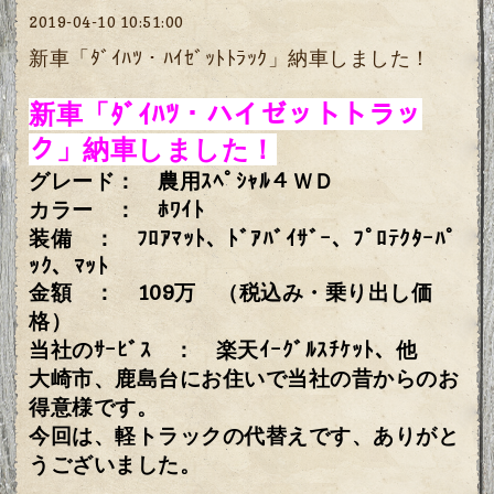
2019-04-10 10:51:00
新車「ﾀﾞｲﾊﾂ・ﾊｲｾﾞｯﾄﾄﾗｯｸ」納車しました！
新車「ﾀﾞｲﾊﾂ・ハイゼットトラッ
ク」納車しました！
グレード： 農用ｽﾍﾟｼｬﾙ４ＷＤ
カラー ： ﾎﾜｲﾄ
装備 ： ﾌﾛｱﾏｯﾄ、ﾄﾞｱﾊﾞｲｻﾞｰ、ﾌﾟﾛﾃｸﾀｰﾊﾟ
ｯｸ、ﾏｯﾄ
金額 ： 109万 （税込み・乗り出し価
格）
当社のｻｰﾋﾞｽ ： 楽天ｲｰｸﾞﾙｽﾁｹｯﾄ、他
大崎市、鹿島台にお住いで当社の昔からのお
得意様です。
今回は、軽トラックの代替えです、ありがと
うございました。