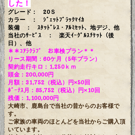
した！
グレード： 20Ｓ
カラー ： ｼﾞｪｯﾄﾌﾞﾗｯｸﾏｲｶ
装備 ： ｽﾀｯﾄﾞﾚｽ・ｱﾙﾐｾｯﾄ、地デジ、他
当社のｻｰﾋﾞｽ ： 楽天ｲｰｸﾞﾙｽﾁｹｯﾄ（後
日）、他
＊＊ｺｱﾗｸﾗﾌﾞ お車検プラン＊＊
リース期間：60ケ月（5年プラン）
契約走行キロ：1,250
ｋｍ
頭金：200,000円
月額：31,752（税込）円×50回
ﾎﾞｰﾅｽ月：85,752（税込）円×10回
残価：1,100,000円
大崎市、鹿島台で当社の昔からのお客様で
す。
ご家族の車両のほとんどを当社からご購入頂
いています。