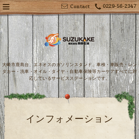
0229-56-2347
Contact
大崎市鹿島台、エネオスのガソリンスタンド。車検・車販売・レン
タカー・洗車・オイル・タイヤ・自動車保険等カーケアすべてに対
応しているサービスステーションです。
インフォメーション