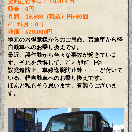
契約走行キロ：1,000ｋｍ
頭金：0円
月額：19,980（税込）円×60回
ﾎﾞｰﾅｽ月：0円
残価：520,000円
地元のお得意様からのご用命、普通車から軽
自動車へのお乗り換えです。
最近、誤作動から色々な事故が起きていま
す、それを危惧して、ﾌﾞﾚｰｷｻﾎﾟｰﾄや
誤発進防止、車線逸脱防止等・・・が付いて
いる、軽自動車へのお乗り換えです。
ほんと私もそう思います、有難うございま
す。