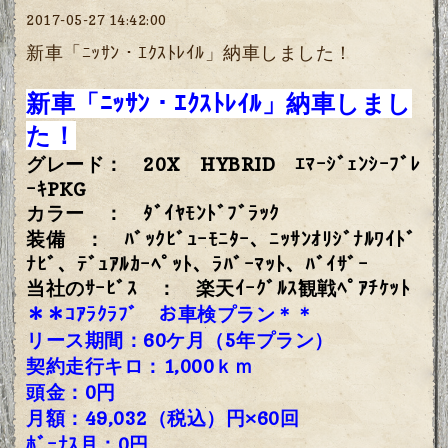
2017-05-27 14:42:00
新車「ﾆｯｻﾝ・ｴｸｽﾄﾚｲﾙ」納車しました！
新車「ﾆｯｻﾝ・ｴｸｽﾄﾚｲﾙ」納車しまし
た！
グレード： 20X HYBRID ｴﾏｰｼﾞｪﾝｼｰﾌﾞﾚ
ｰｷPKG
カラー ： ﾀﾞｲﾔﾓﾝﾄﾞﾌﾞﾗｯｸ
装備 ： ﾊﾞｯｸﾋﾞｭｰﾓﾆﾀｰ、ﾆｯｻﾝｵﾘｼﾞﾅﾙﾜｲﾄﾞ
ﾅﾋﾞ、ﾃﾞｭｱﾙｶｰﾍﾟｯﾄ、ﾗﾊﾞｰﾏｯﾄ、ﾊﾞｲｻﾞｰ
当社のｻｰﾋﾞｽ ： 楽天ｲｰｸﾞﾙｽ観戦ﾍﾟｱﾁｹｯﾄ
＊＊ｺｱﾗｸﾗﾌﾞ お車検プラン＊＊
リース期間：60ケ月（5年プラン）
契約走行キロ：1,000ｋｍ
頭金：0円
月額：49,032（税込）円×60回
ﾎﾞｰﾅｽ月：0円