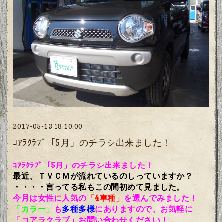
2017-05-13 18:10:00
ｺｱﾗｸﾗﾌﾞ「5月」のチラシ出来ました！
ｺｱﾗｸﾗﾌﾞ「5月」のチラシ出来ました！
最近、ＴＶＣＭが流れているのしっていますか？
・・・・言ってる私もこの間初めて見ました。
今月は女性に人気の
「4車種」
を選んでみました！
「カラー」
も
多種多様
にありますので、お気軽に
「コアラクラブ」お問い合わせください！