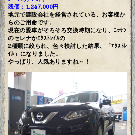
残価：1,247,000円
地元で建設会社を経営されている、お客様か
らのご用命です。
現在の愛車がそろそろ交換時期になり、ﾆｯｻﾝ
のセレナかｴｸｽﾄﾚｲﾙの
2種類に絞られ、色々検討した結果、「ｴｸｽﾄﾚ
ｲﾙ」になりました。
やっぱり、人気ありますね～！