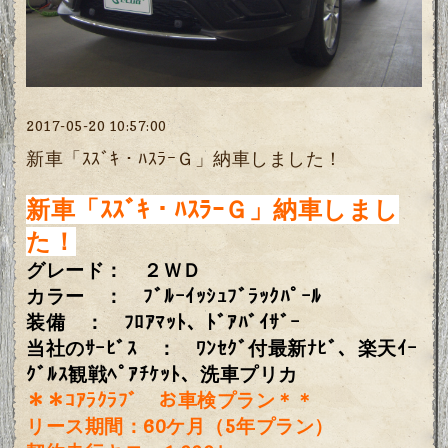
2017-05-20 10:57:00
新車「ｽｽﾞｷ・ﾊｽﾗｰＧ」納車しました！
新車「ｽｽﾞｷ・ﾊｽﾗｰＧ」納車しまし
た！
グレード： ２ＷＤ
カラー ： ﾌﾞﾙｰｲｯｼｭﾌﾞﾗｯｸﾊﾟｰﾙ
装備 ： ﾌﾛｱﾏｯﾄ、ﾄﾞｱﾊﾞｲｻﾞｰ
当社のｻｰﾋﾞｽ ： ﾜﾝｾｸﾞ付最新ﾅﾋﾞ、楽天ｲｰ
ｸﾞﾙｽ観戦ﾍﾟｱﾁｹｯﾄ、洗車プリカ
＊＊ｺｱﾗｸﾗﾌﾞ お車検プラン＊＊
リース期間：60ケ月（5年プラン）