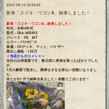
2022-09-19 16:29:00
新車「スズキ・ワゴンR」納車しました！
新車「スズキ・ワゴンR」納車しました！
年式：令和4年式
型式：5BA-MH85S
グレード：FX MT
カラー：ﾃﾗｺｯﾀﾋﾟﾝｸ
装備：CDデッキ、マット、バイザー
乗出し価格：132万
＜当店からのコメント＞
当社のお得意様です、数日前に車検を取ったばかりでした
が、
7月の豪雨で冠水し、廃車せざるを得ない状態になりまし
た。
何とか2ケ月で納車出来ました！有難うございます！