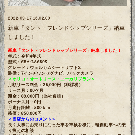
2022-09-17 16:02:00
新車「タント・フレンドシップシリーズ」納車
しました！
新車「タント・フレンドシップシリーズ」納車しました！
年式：令和4年式
型式：6BA-LA650S
グレード：ウェルカムシートリフトX
装備：7インチワンセグナビ、バックカメラ
＜オリコ・オートリース・ユーカリプラン＞
月額リース料金：25,000円（非課税）
リース月：60ケ月
頭金：88,000円（当社負担）
ボーナス月：0円
月走行距離：500ｋｍ
残価：850,000円
＜当店からのコメント＞
長く大事にお乗りになった車を車検を機に、軽自動車への乗
り換えの相談