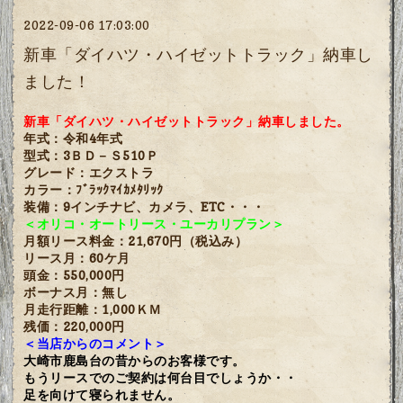
2022-09-06 17:03:00
新車「ダイハツ・ハイゼットトラック」納車し
ました！
新車「ダイハツ・ハイゼットトラック」納車しました。
年式：令和4年式
型式：3ＢＤ－Ｓ510Ｐ
グレード：エクストラ
カラー：ﾌﾞﾗｯｸﾏｲｶﾒﾀﾘｯｸ
装備：9インチナビ、カメラ、ETC・・・
＜オリコ・オートリース・ユーカリプラン＞
月額リース料金：21,670円（税込み）
リース月：60ケ月
頭金：550,000円
ボーナス月：無し
月走行距離：1,000ＫＭ
残価：220,000円
＜当店からのコメント＞
大崎市鹿島台の昔からのお客様です。
もうリースでのご契約は何台目でしょうか・・
足を向けて寝られません。