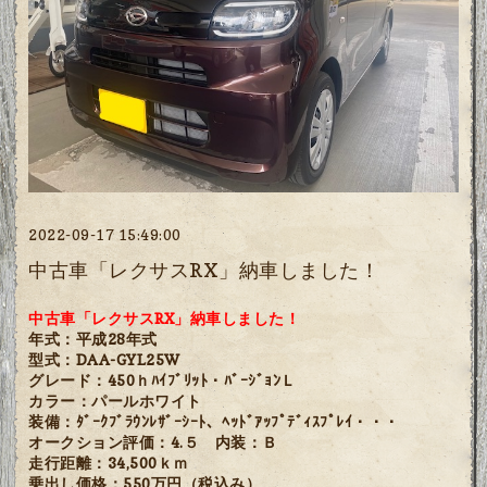
2022-09-17 15:49:00
中古車「レクサスRX」納車しました！
中古車「レクサスRX」納車しました！
年式：平成28年式
型式：DAA-GYL25W
グレード：450ｈﾊｲﾌﾞﾘｯﾄ・ﾊﾞｰｼﾞｮﾝＬ
カラー：パールホワイト
装備：ﾀﾞｰｸﾌﾞﾗｳﾝﾚｻﾞｰｼｰﾄ、ﾍｯﾄﾞｱｯﾌﾟﾃﾞｨｽﾌﾟﾚｲ・・・
オークション評価：4.５ 内装：Ｂ
走行距離：34,500ｋｍ
乗出し価格：550万円（税込み）