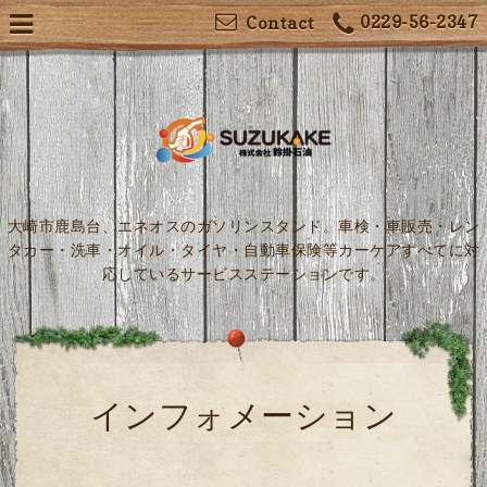
0229-56-2347
Contact
大崎市鹿島台、エネオスのガソリンスタンド。車検・車販売・レン
タカー・洗車・オイル・タイヤ・自動車保険等カーケアすべてに対
応しているサービスステーションです。
インフォメーション