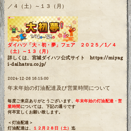
／４（土）～１３（月）
ダイハツ「大・初・夢」フェア ２０２５／1／４
（土）～１３（月）
詳しくは、宮城ダイハツ公式サイト
https://miyag
i-daihatsu.co.jp/
2024-12-26 16:15:00
年末年始の灯油配達及び営業時間について
毎度ご来店ありがとうございます、
年末年始の灯油配達・営
業時間
については、下記の通りです
何卒宜しくお願い致します。
＜灯油配達＞
灯油配達は、
１２月２８日（土）
迄