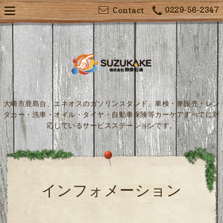
0229-56-2347
Contact
大崎市鹿島台、エネオスのガソリンスタンド。車検・車販売・レン
タカー・洗車・オイル・タイヤ・自動車保険等カーケアすべてに対
応しているサービスステーションです。
インフォメーション