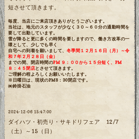
短させて頂きます。
毎度、当店にご来店頂きありがとうございます。
当社は、地元のスタッフが少なく３０～６０分の通勤時間を
要して出勤しています。
雪が降ると更に多くの時間を要しますので、働き方改革の一
環として、少しでも早く
自宅への到着を願いまして、
冬季間１２月１６日（月）～令
和７年２月２８日（金）
までの間、閉店時間の
PM ９：００から１５分短く、PM
８：４５閉店
とさせて頂きます。
ご理解の程よろしくお願いいたします。
※日曜日は、現状のPM8：30閉店です。
㈱鈴掛石油
2024-12-06 15:47:00
ダイハツ・初売り・サキドリフェア 12/7
（土）～15（日）