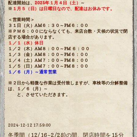
配達開始は、
2025年１月４日（土）
～
※
１月５（日）は日曜日なので、配達はお休みです。
＜営業時間＞
３１日（火）AM６：３０～PM６：００
※ＰＭ６：００にならなくても、来店台数・天候の状況で閉
店する場合があります。
１／１（水）休日
１／２（木）AM８：００～PM ６：００
１／３（金）AM８：００～PM６：００
１／４（土）AM７：００～PM８：００
１／５（日）AM７：００～PM８：００
１／６（月）～通常営業
※２日から軽微な作業は受付致しますが、車検等の分解整備
は、１／６（月）～
と、させていただきます。
2024-12-12 17:59:00
冬季間（12/16~2/28)の間、閉店時間を15分