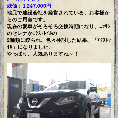
残価：1,247,000円
地元で建設会社を経営されている、お客様か
らのご用命です。
現在の愛車がそろそろ交換時期になり、ﾆｯｻﾝ
のセレナかｴｸｽﾄﾚｲﾙの
2種類に絞られ、色々検討した結果、「ｴｸｽﾄﾚ
ｲﾙ」になりました。
やっぱり、人気ありますね～！