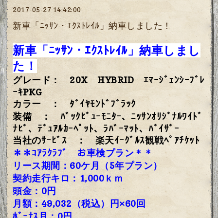
2017-05-27 14:42:00
新車「ﾆｯｻﾝ・ｴｸｽﾄﾚｲﾙ」納車しました！
新車「ﾆｯｻﾝ・ｴｸｽﾄﾚｲﾙ」納車しまし
た！
グレード： 20X HYBRID ｴﾏｰｼﾞｪﾝｼｰﾌﾞﾚ
ｰｷPKG
カラー ： ﾀﾞｲﾔﾓﾝﾄﾞﾌﾞﾗｯｸ
装備 ： ﾊﾞｯｸﾋﾞｭｰﾓﾆﾀｰ、ﾆｯｻﾝｵﾘｼﾞﾅﾙﾜｲﾄﾞ
ﾅﾋﾞ、ﾃﾞｭｱﾙｶｰﾍﾟｯﾄ、ﾗﾊﾞｰﾏｯﾄ、ﾊﾞｲｻﾞｰ
当社のｻｰﾋﾞｽ ： 楽天ｲｰｸﾞﾙｽ観戦ﾍﾟｱﾁｹｯﾄ
＊＊ｺｱﾗｸﾗﾌﾞ お車検プラン＊＊
リース期間：60ケ月（5年プラン）
契約走行キロ：1,000ｋｍ
頭金：0円
月額：49,032（税込）円×60回
ﾎﾞｰﾅｽ月：0円