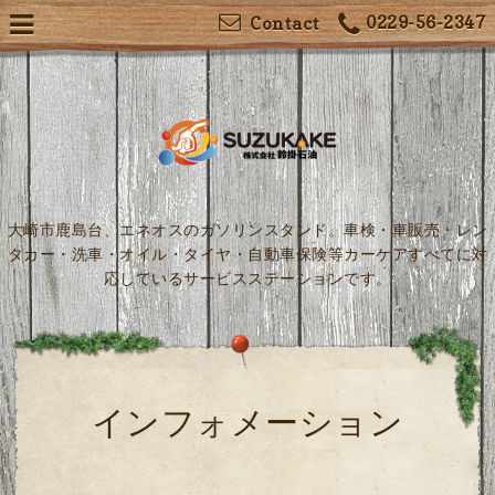
0229-56-2347
Contact
大崎市鹿島台、エネオスのガソリンスタンド。車検・車販売・レン
タカー・洗車・オイル・タイヤ・自動車保険等カーケアすべてに対
応しているサービスステーションです。
インフォメーション