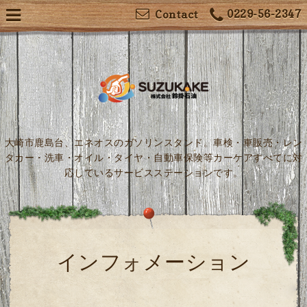
0229-56-2347
Contact
大崎市鹿島台、エネオスのガソリンスタンド。車検・車販売・レン
タカー・洗車・オイル・タイヤ・自動車保険等カーケアすべてに対
応しているサービスステーションです。
インフォメーション