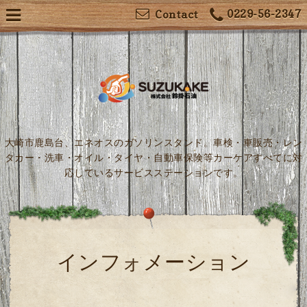
0229-56-2347
Contact
大崎市鹿島台、エネオスのガソリンスタンド。車検・車販売・レン
タカー・洗車・オイル・タイヤ・自動車保険等カーケアすべてに対
応しているサービスステーションです。
インフォメーション