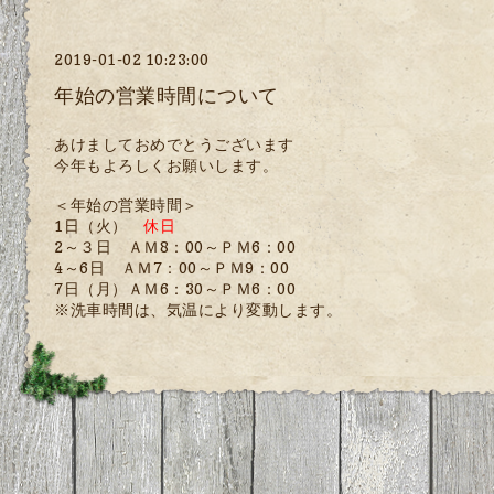
2019-01-02 10:23:00
年始の営業時間について
あけましておめでとうございます
今年もよろしくお願いします。
＜年始の営業時間＞
1日（火）
休日
2～３日 ＡＭ8：00～ＰＭ6：00
4～6日 ＡＭ7：00～ＰＭ9：00
7日（月）ＡＭ6：30～ＰＭ6：00
※洗車時間は、気温により変動します。