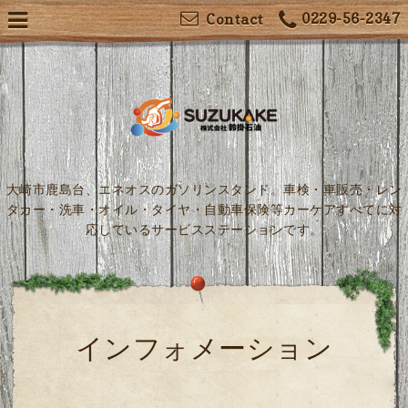
0229-56-2347
Contact
大崎市鹿島台、エネオスのガソリンスタンド。車検・車販売・レン
タカー・洗車・オイル・タイヤ・自動車保険等カーケアすべてに対
応しているサービスステーションです。
インフォメーション