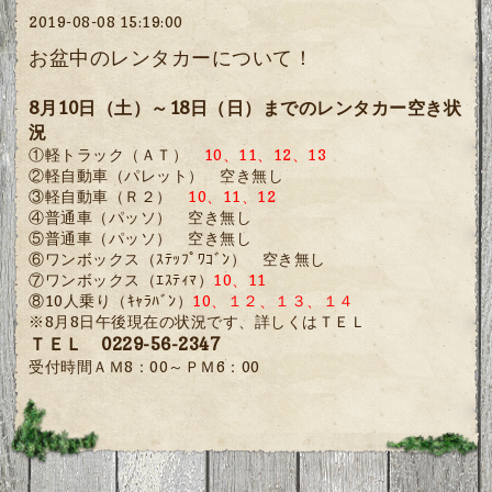
2019-08-08 15:19:00
お盆中のレンタカーについて！
8月10日（土）～18日（日）までのレンタカー空き状
況
①軽トラック（ＡＴ）
10、11、12、13
②軽自動車（パレット） 空き無し
③軽自動車（Ｒ２）
10、11、12
④普通車（パッソ） 空き無し
⑤普通車（パッソ） 空き無し
⑥ワンボックス（ｽﾃｯﾌﾟﾜｺﾞﾝ） 空き無し
⑦ワンボックス（ｴｽﾃｨﾏ）
10、11
⑧10人乗り（ｷｬﾗﾊﾞﾝ）
10、１２、１３、１４
※8月8日午後現在の状況です、詳しくはＴＥＬ
ＴＥＬ 0229-56-2347
受付時間ＡＭ8：00～ＰＭ6：00