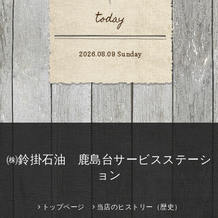
today
2026.08.09 Sunday
㈱鈴掛石油 鹿島台サービスステーシ
ョン
トップページ
当店のヒストリー（歴史）