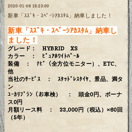
2020-01-06 18:23:00
新車「ｽｽﾞｷ・ｽﾍﾟｰｼｱｶｽﾀﾑ」納車しました！
新車「ｽｽﾞｷ・ｽﾍﾟｰｼｱｶｽﾀﾑ」納車し
ました！
グレード： HYBRID XS
カラー ： ﾋﾟｭｱﾎﾜｲﾄﾊﾟｰﾙ
装備 ： ﾅﾋﾞ（全方位モニター）、ETC、
他
当社のｻｰﾋﾞｽ ： ｽﾀｯﾄﾞﾚｽﾀｲﾔ、景品、満タ
ン
ﾕｰｶﾘﾌﾟﾗﾝ（お車検） ： 頭金0円、ボーナ
ス0円
月額リース料 ： 33,000円（税込）×60回
（5年）