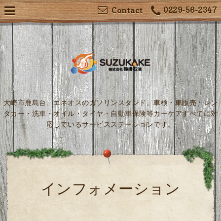
0229-56-2347
Contact
大崎市鹿島台、エネオスのガソリンスタンド。車検・車販売・レン
タカー・洗車・オイル・タイヤ・自動車保険等カーケアすべてに対
応しているサービスステーションです。
インフォメーション