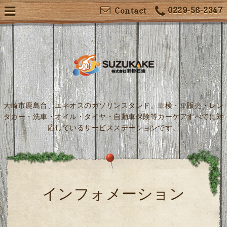
0229-56-2347
Contact
大崎市鹿島台、エネオスのガソリンスタンド。車検・車販売・レン
タカー・洗車・オイル・タイヤ・自動車保険等カーケアすべてに対
応しているサービスステーションです。
インフォメーション