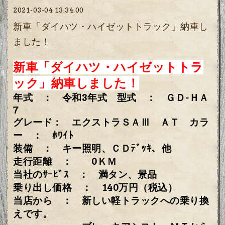
2021-03-04 13:34:00
新車「ダイハツ・ハイゼットトラック」納車し
ました！
新車「ダイハツ・ハイゼットトラ
ック」納車しました！
年式 ： 令和3年式 型式 ： ＧＤ-ＨＡ
7
グレード： エクストラＳＡⅢ ＡＴ
カラ
ー ： ﾎﾜｲﾄ
装備 ： キー照明、ＣＤﾃﾞｯｷ、他
走行距離 ： 0ＫＭ
当社のｻｰﾋﾞｽ ： 満タン、景品
乗り出し価格 ： 140万円（税込）
当店から ： 新しい軽トラックへの乗り換
えです。