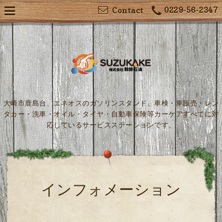
0229-56-2347
Contact
大崎市鹿島台、エネオスのガソリンスタンド。車検・車販売・レン
タカー・洗車・オイル・タイヤ・自動車保険等カーケアすべてに対
応しているサービスステーションです。
インフォメーション