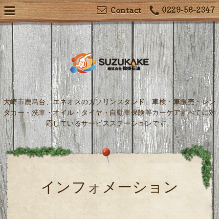
0229-56-2347
Contact
大崎市鹿島台、エネオスのガソリンスタンド。車検・車販売・レン
タカー・洗車・オイル・タイヤ・自動車保険等カーケアすべてに対
応しているサービスステーションです。
インフォメーション