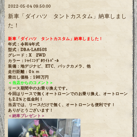
2022-05-04 09:50:00
新車「ダイハツ タントカスタム」納車しまし
た！
新車「ダイハツ タントカスタム」納車しました！
年式：令和4年式
型式：DBA-LA650S
グレード：X 2WD
カラー：ｼｬｲﾆﾝｸﾞﾎﾜｲﾄﾊﾟｰﾙ
装備：地デジナビ、ETC、バックカメラ、他
走行距離：0ｋｍ
乗出し価格：198万円
＜当店からのコメント＞
リース期間中のお乗り換えです。
今回はリースで無くオートローンでのお乗り換え、オートローン
も2.2％と低金利！
当店では、リースだけで無く、オートローンも便利です！
ありがとうございます！
＜納車プレゼント＞