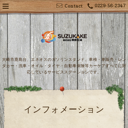
0229-56-2347
Contact
大崎市鹿島台、エネオスのガソリンスタンド。車検・車販売・レン
タカー・洗車・オイル・タイヤ・自動車保険等カーケアすべてに対
応しているサービスステーションです。
インフォメーション