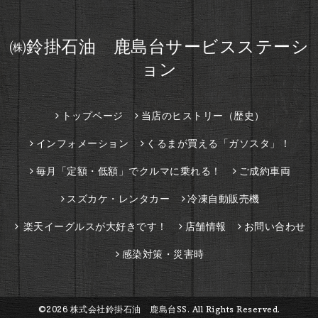
㈱鈴掛石油 鹿島台サービスステーシ
ョン
トップページ
当店のヒストリー（歴史）
インフォメーション
くるまが買える「ガソスタ」！
毎月「定額・低額」でクルマに乗れる！
ご成約車両
スズカケ・レンタカー
冷凍自動販売機
楽天イーグルスが大好きです！
店舗情報
お問い合わせ
感染対策・災害時
©2026
株式会社鈴掛石油 鹿島台SS
. All Rights Reserved.