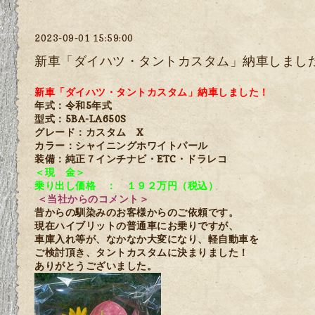
2023-09-01 15:59:00
新車「ダイハツ・タントカスタム」納車しまし
新車「ダイハツ・タントカスタム」納車しました！
年式：令和5年式
型式：5BA-LA650S
グレード：カスタム X
カラー：シャイニングホワイトパール
装備：純正７インチナビ・ETC・ドラレコ
＜現 金＞
乗り出し価格 ： １９２万円（税込）
＜当社からのコメント＞
昔からの馴染みのお客様からのご依頼です。
現在ハイブリットの普通車にお乗りですが、
車庫入れ等が、なかなか大変になり、軽自動車を
ご検討頂き、タントカスタムに決まりました！
ありがとうございました。