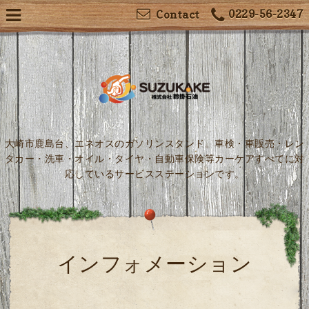
0229-56-2347
Contact
大崎市鹿島台、エネオスのガソリンスタンド。車検・車販売・レン
タカー・洗車・オイル・タイヤ・自動車保険等カーケアすべてに対
応しているサービスステーションです。
インフォメーション