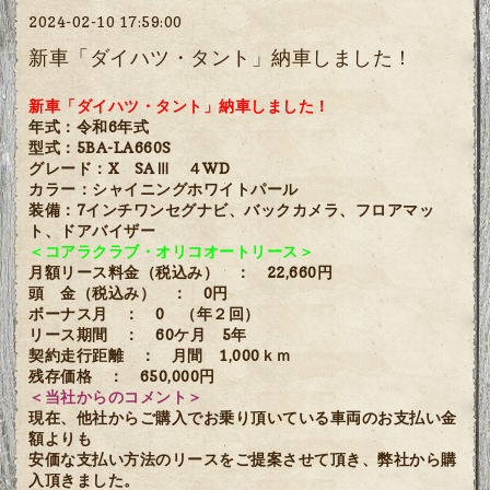
2024-02-10 17:59:00
新車「ダイハツ・タント」納車しました！
新車「ダイハツ・タント」納車しました！
年式：令和6年式
型式：5BA-LA660S
グレード：X SAⅢ ４WD
カラー：シャイニングホワイトパール
装備：7インチワンセグナビ、バックカメラ、フロアマッ
ト、ドアバイザー
＜コアラクラブ・オリコオートリース＞
月額リース料金（税込み） ： 22,660円
頭 金（税込み） ： 0円
ボーナス月 ： 0 （年２回）
リース期間 ： 60ケ月 5年
契約走行距離 ： 月間 1,000ｋｍ
残存価格 ： 650,000円
＜当社からのコメント＞
現在、他社からご購入でお乗り頂いている車両のお支払い金
額よりも
安価な支払い方法のリースをご提案させて頂き、弊社から購
入頂きました。