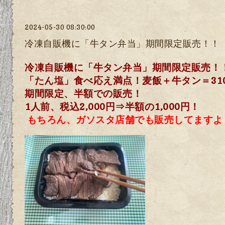
2024-05-30 08:30:00
冷凍自販機に「牛タン弁当」期間限定販売！！
冷凍自販機に「牛タン弁当」期間限定販売！
「たん塩」食べ応え満点！麦飯＋牛タン＝31
期間限定、半額での販売！
1人前、税込2,000円⇒半額の1,000円！
もちろん、ガソスタ店舗でも販売してますよ