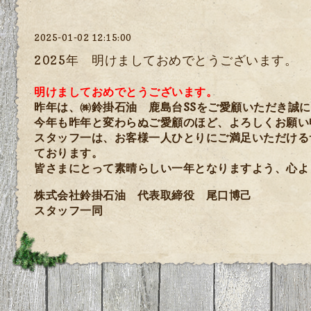
2025-01-02 12:15:00
2025年 明けましておめでとうございます。
明けましておめでとうございます。
昨年は、㈱鈴掛石油 鹿島台SSをご愛顧いただき誠
今年も昨年と変わらぬご愛顧のほど、よろしくお願い
スタッフ一は、お客様一人ひとりにご満足いただける
ております。
皆さまにとって素晴らしい一年となりますよう、心よ
株式会社鈴掛石油 代表取締役 尾口博己
スタッフ一同