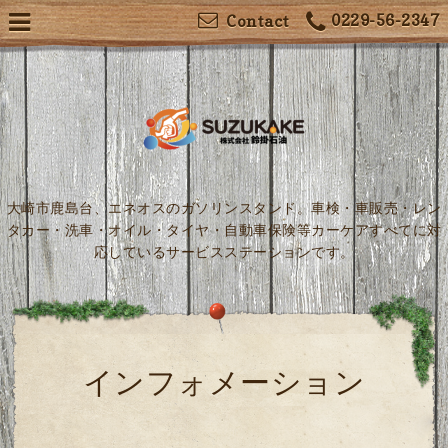
0229-56-2347
Contact
大崎市鹿島台、エネオスのガソリンスタンド。車検・車販売・レン
タカー・洗車・オイル・タイヤ・自動車保険等カーケアすべてに対
応しているサービスステーションです。
インフォメーション