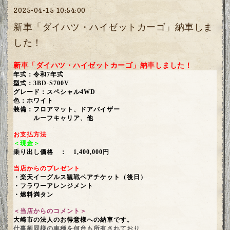
2025-04-15 10:54:00
新車「ダイハツ・ハイゼットカーゴ」納車しま
した！
新車「ダイハツ・ハイゼットカーゴ」納車しました！
年式：令和7年式
型式：3BD-S700V
グレード：スペシャル4WD
色：ホワイト
装備：
フロアマット、ドアバイザー
ルーフキャリア、他
お支払方法
＜現金＞
乗り出し価格 ： 1,400,000円
当店からのプレゼント
・楽天イーグルス観戦ペアチケット（後日）
・フラワーアレンジメント
・燃料満タン
＜当店からのコメント＞
大崎市の法人のお得意様への納車です。
仕事柄同様の車種を何台も所有されており