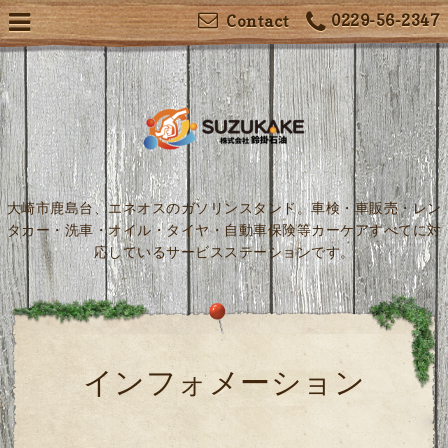
0229-56-2347
Contact
大崎市鹿島台、エネオスのガソリンスタンド。車検・車販売・レン
タカー・洗車・オイル・タイヤ・自動車保険等カーケアすべてに対
応しているサービスステーションです。
インフォメーション