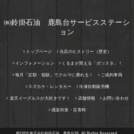
㈱鈴掛石油 鹿島台サービスステーシ
ョン
トップページ
当店のヒストリー（歴史）
インフォメーション
くるまが買える「ガソスタ」！
毎月「定額・低額」でクルマに乗れる！
ご成約車両
スズカケ・レンタカー
冷凍自動販売機
楽天イーグルスが大好きです！
店舗情報
お問い合わせ
感染対策・災害時
©2026
株式会社鈴掛石油 鹿島台SS
. All Rights Reserved.