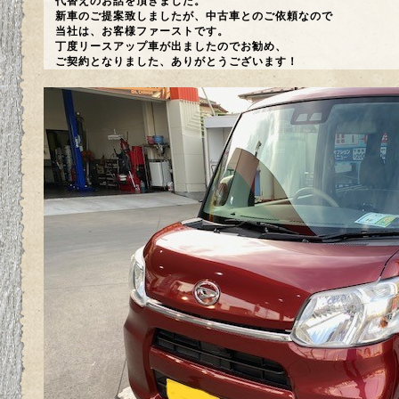
代替えのお話を頂きました。
新車のご提案致しましたが、中古車とのご依頼なので
当社は、お客様ファーストです。
丁度リースアップ車が出ました
のでお勧め、
ご契約となりました、
ありがとうございます！