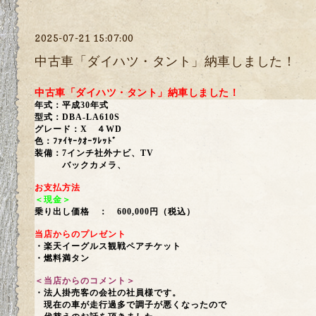
2025-07-21 15:07:00
中古車「ダイハツ・タント」納車しました！
中古車「ダイハツ・タント」納車しました！
年式：平成30年式
型式：DBA-LA610S
グレード：X ４WD
色：ﾌｧｲﾔｰｸｵｰﾂﾚｯﾄﾞ
装備：7インチ社外ナビ、TV
バックカメラ、
お支払方法
＜現金＞
乗り出し価格 ： 600,000円（税込）
当店からのプレゼント
・楽天イーグルス観戦ペアチケット
・燃料満タン
＜当店からのコメント＞
・法人掛売客の会社の社員様です。
現在の車が走行過多で調子が悪くなったので