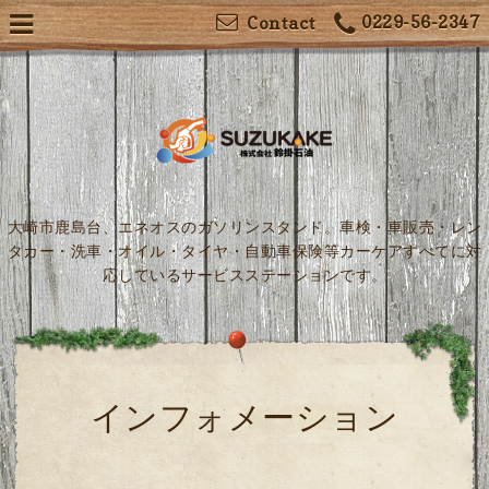
0229-56-2347
Contact
大崎市鹿島台、エネオスのガソリンスタンド。車検・車販売・レン
タカー・洗車・オイル・タイヤ・自動車保険等カーケアすべてに対
応しているサービスステーションです。
インフォメーション