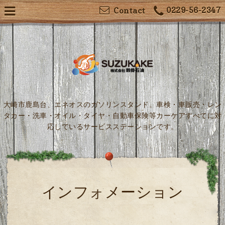
0229-56-2347
Contact
大崎市鹿島台、エネオスのガソリンスタンド。車検・車販売・レン
タカー・洗車・オイル・タイヤ・自動車保険等カーケアすべてに対
応しているサービスステーションです。
インフォメーション