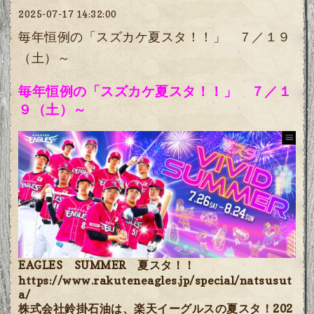
2025-07-17 14:32:00
毎年恒例の「スズカケ夏スタ！！」 ７／１９
（土）～
毎年恒例の「スズカケ夏スタ！！」 ７／１
９（土）～
EAGLES SUMMER 夏スタ！！
https://www.rakuteneagles.jp/special/natsusut
a/
株式会社鈴掛石油は、楽天イーグルスの夏スタ！202