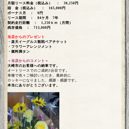
月額リース料金（税込み） ： 30,250円
頭 金（税込み） ： 165,000円
ボーナス月 ： 0円
リース期間 ： 84ケ月 7年
契約走行距離 ： 1,250ｋｍ（月間）
残存価格 ： 713,000円
当店からのプレゼント
・楽天イーグルス観戦ペアチケット
・フラワーアレンジメント
・燃料満タン
＜当店からのコメント＞
大崎市のお客様への納車です。
オートリースでのご成約3台目です。
車種で色々ご検討いただき、最終的に
ロッキーになりました、感謝・感謝です。
本当にありがとうございます。