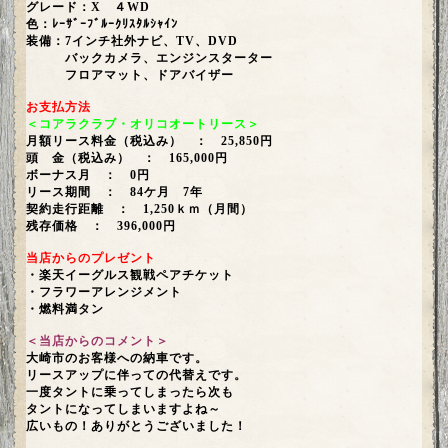
グレード：X ４WD
色：ﾚｰｻﾞｰﾌﾞﾙｰｸﾘｽﾀﾙｼｬｲﾝ
装備：7インチ社外ナビ、TV、DVD
バックカメラ、エンジンスターター
フロアマット、ドアバイザー
お支払方法
＜コアラクラブ・オリコオートリース＞
月額リース料金（税込み） ： 25,850円
頭 金（税込み） ： 165,000円
ボーナス月 ： 0円
リース期間 ： 84ケ月 7年
契約走行距離 ： 1,250ｋｍ（月間）
残存価格 ： 396,000円
当店からのプレゼント
・楽天イーグルス観戦ペアチケット
・フラワーアレンジメント
・燃料満タン
＜当店からのコメント＞
大崎市のお客様への納車です。
リースアップに伴っての代替えです。
一度タントに乗ってしまったら次も
タントになってしまいますよね～
広いもの！ありがとうございました！