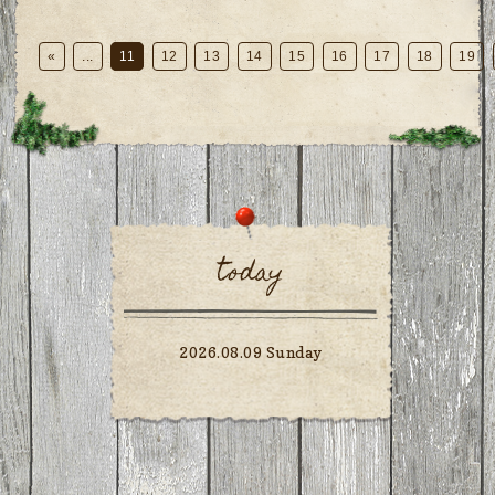
«
...
11
12
13
14
15
16
17
18
19
today
2026.08.09 Sunday