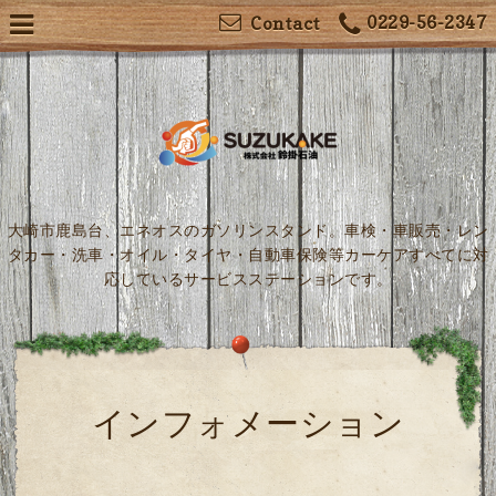
0229-56-2347
Contact
大崎市鹿島台、エネオスのガソリンスタンド。車検・車販売・レン
タカー・洗車・オイル・タイヤ・自動車保険等カーケアすべてに対
応しているサービスステーションです。
インフォメーション